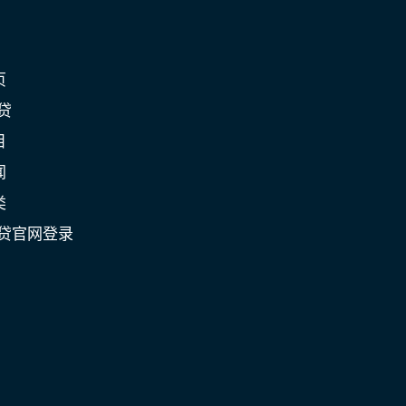
页
贷
目
闻
类
C贷官网登录