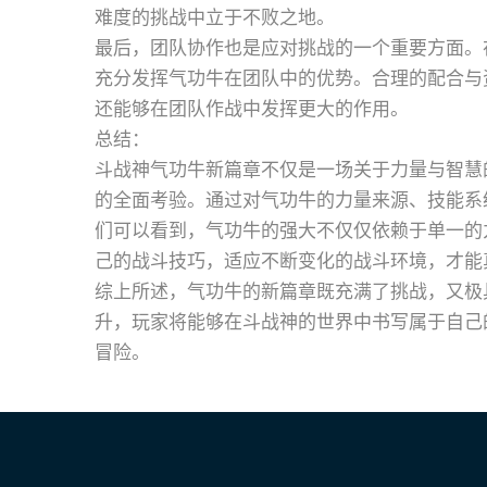
难度的挑战中立于不败之地。
最后，团队协作也是应对挑战的一个重要方面。
充分发挥气功牛在团队中的优势。合理的配合与
还能够在团队作战中发挥更大的作用。
总结：
斗战神气功牛新篇章不仅是一场关于力量与智慧
的全面考验。通过对气功牛的力量来源、技能系
们可以看到，气功牛的强大不仅仅依赖于单一的
己的战斗技巧，适应不断变化的战斗环境，才能
综上所述，气功牛的新篇章既充满了挑战，又极
升，玩家将能够在斗战神的世界中书写属于自己
冒险。