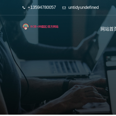
+13594780057
untidyundefined
网站首